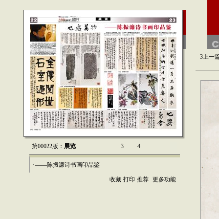
3
上一
第00022版：
展览
3
4
·
——陈振濂诗书画印品鉴
收藏
打印
推荐
更多功能